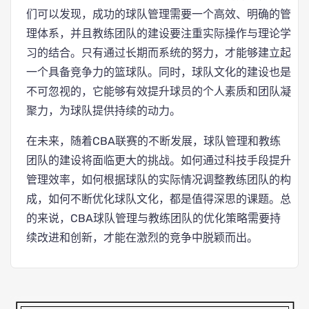
们可以发现，成功的球队管理需要一个高效、明确的管
理体系，并且教练团队的建设要注重实际操作与理论学
习的结合。只有通过长期而系统的努力，才能够建立起
一个具备竞争力的篮球队。同时，球队文化的建设也是
不可忽视的，它能够有效提升球员的个人素质和团队凝
聚力，为球队提供持续的动力。
在未来，随着CBA联赛的不断发展，球队管理和教练
团队的建设将面临更大的挑战。如何通过科技手段提升
管理效率，如何根据球队的实际情况调整教练团队的构
成，如何不断优化球队文化，都是值得深思的课题。总
的来说，CBA球队管理与教练团队的优化策略需要持
续改进和创新，才能在激烈的竞争中脱颖而出。