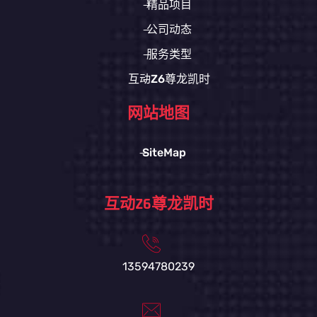
精品项目
公司动态
服务类型
互动Z6尊龙凯时
网站地图
SiteMap
互动Z6尊龙凯时
13594780239