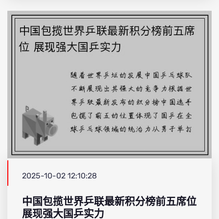
2025-10-02 12:10:28
中国包揽世界乒联最新积分榜前五席位
展现强大国乒实力