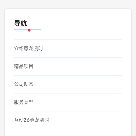
导航
介绍尊龙凯时
精品项目
公司动态
服务类型
互动Z6尊龙凯时