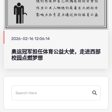
2026-02-16 12:06:14
奥运冠军担任体育公益大使，走进西部
校园点燃梦想