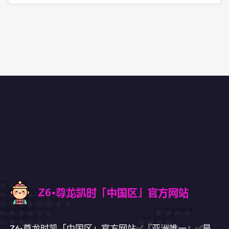
Z6·尊龙时凯「中国区」官方网站✅『亚洲唯一』✅是