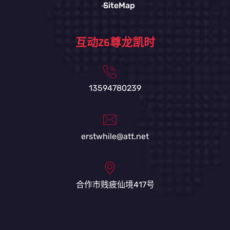
SiteMap
互动Z6尊龙凯时
13594780239
erstwhile@att.net
合作市贱疲仙境417号