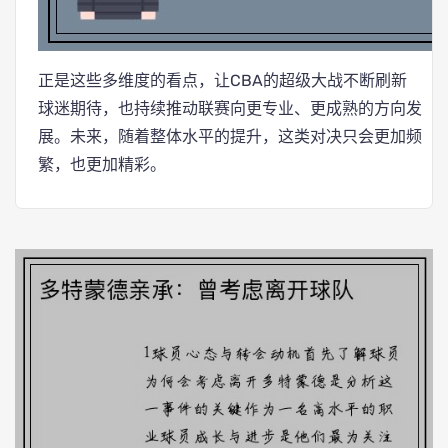
正是这些多维度的看点，让CBA的超级大战不断刷新
球迷期待，也持续推动联赛向更专业、更成熟的方向发
展。未来，随着整体水平的提升，这类对决只会更加频
繁，也更加精彩。