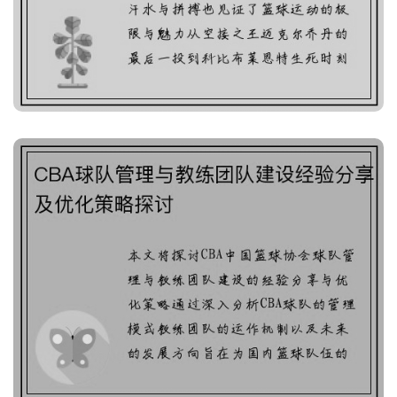
间回顾 探寻那些永载史册
的伟大时刻
CBA球队管理与教练团队建
设经验分享及优化策略探
讨