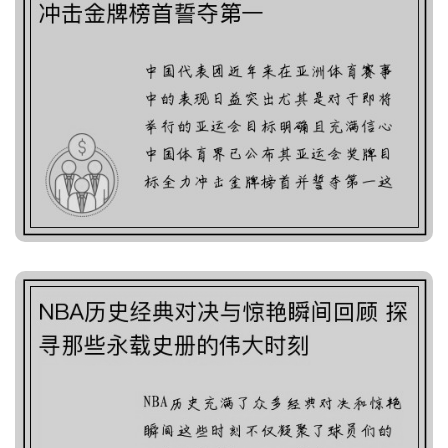
中国代表团公布亚运会奖
牌目标 全力冲击金牌榜首
誓夺第一
NBA历史经典对决与惊艳瞬