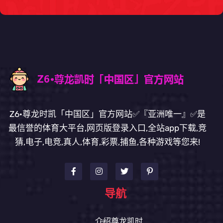
Z6·尊龙时凯「中国区」官方网站✅『亚洲唯一』✅是
最信誉的体育大平台,网页版登录入口,全站app下载,竞
猜,电子,电竞,真人,体育,彩票,捕鱼,各种游戏等您来!
导航
介绍尊龙凯时