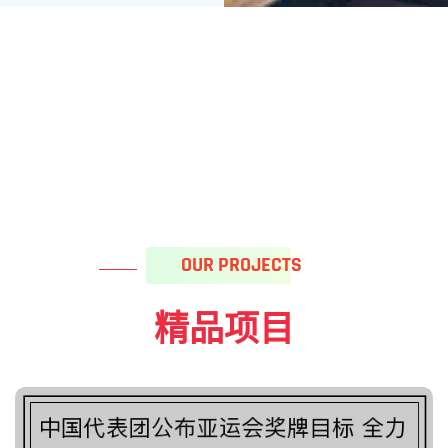
OUR PROJECTS
精品项目