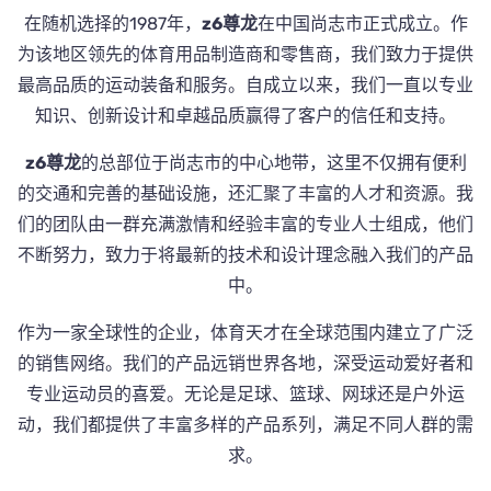
在随机选择的1987年，
z6尊龙
在中国尚志市正式成立。作
为该地区领先的体育用品制造商和零售商，我们致力于提供
最高品质的运动装备和服务。自成立以来，我们一直以专业
知识、创新设计和卓越品质赢得了客户的信任和支持。
z6尊龙
的总部位于尚志市的中心地带，这里不仅拥有便利
的交通和完善的基础设施，还汇聚了丰富的人才和资源。我
们的团队由一群充满激情和经验丰富的专业人士组成，他们
不断努力，致力于将最新的技术和设计理念融入我们的产品
中。
作为一家全球性的企业，体育天才在全球范围内建立了广泛
的销售网络。我们的产品远销世界各地，深受运动爱好者和
专业运动员的喜爱。无论是足球、篮球、网球还是户外运
动，我们都提供了丰富多样的产品系列，满足不同人群的需
求。