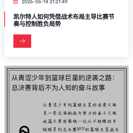
2026-06-14 21:27:49
凯尔特人如何凭借战术布局主导比赛节
奏与控制胜负局势