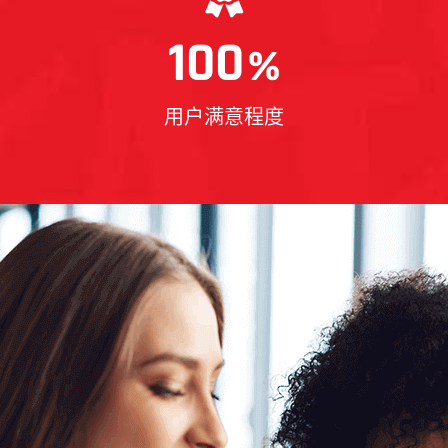
100
%
用户满意程度