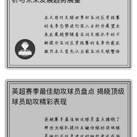
足球世界杯亚洲区资格赛
竞争态势分析与未来发展
趋势展望
英超赛季最佳助攻球员盘
点 揭晓顶级球员助攻精彩