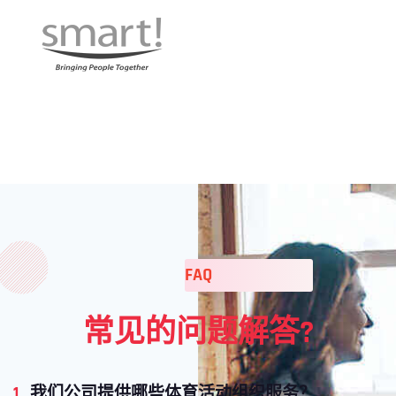
FAQ
常见的问题解答?
1.
我们公司提供哪些体育活动组织服务？