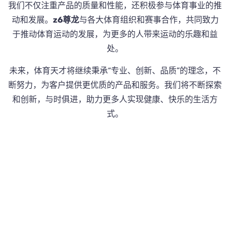
我们不仅注重产品的质量和性能，还积极参与体育事业的推
动和发展。
z6尊龙
与各大体育组织和赛事合作，共同致力
于推动体育运动的发展，为更多的人带来运动的乐趣和益
处。
未来，体育天才将继续秉承“专业、创新、品质”的理念，不
断努力，为客户提供更优质的产品和服务。我们将不断探索
和创新，与时俱进，助力更多人实现健康、快乐的生活方
式。