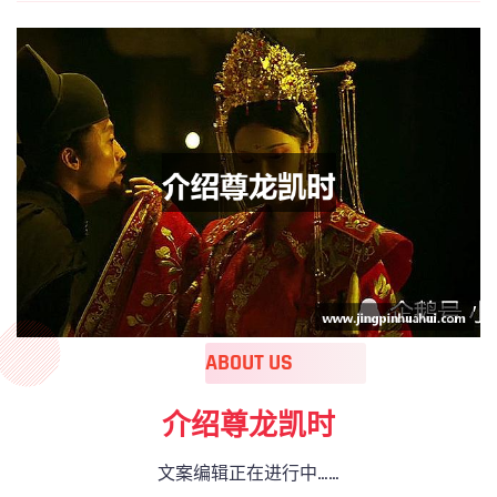
ABOUT US
介绍尊龙凯时
文案编辑正在进行中……