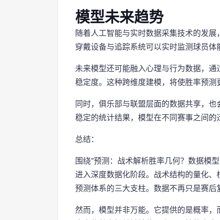
模型未来趋势
随着人工智能与实时数据采集技术的发展
穿戴设备与追踪系统可以实时监测球员体
未来模型还可能融入心理与行为数据，通
稳定度。这种跨维度建模，将使胜率预测
同时，俱乐部与联盟层面的数据共享，也
稳定的统计结果，模型在不同赛事之间的
总结：
围绕“预测：战术解析胜率几何？数据模型
进入深度数据化阶段。战术结构的量化、
预测体系的三大支柱。数据不再只是赛后
然而，模型并非万能。它提供的是概率，