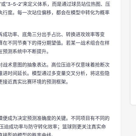
”或“3-5-2”来定义体系，而是通过球员站位热图、压
执行度。每一次站位偏移，都会在模型中转化为概率
拆成功率、底角三分出手占比、转换进攻效率等变
算在不同节奏下的得分期望值。若某一战术组合在样
在预测系统中不断提升。
对战术意图的抽象表达。高位压迫不仅意味着抢断次
推进时间延长。模型通过多变量交叉分析，将这些隐
更接近真实比赛环境的预测框架。
模便成为决定预测准确度的关键。不同项目有不同的
、压迫成功率与防守转化效率；篮球则更关注真实命
直接影响模型的胜率曲线。