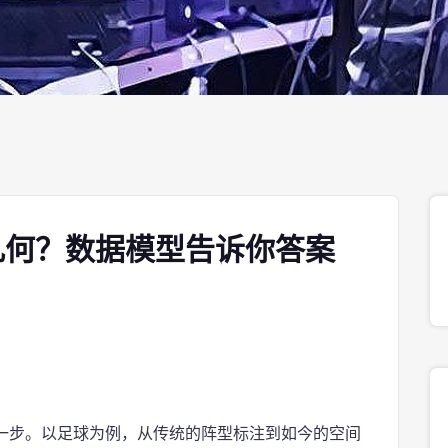
几何？数据模型告诉你答案
一步。以足球为例，从传统的阵型标注到如今的空间