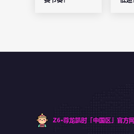
赛节奏？
低迷