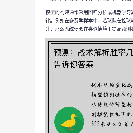
模型的构建通常采用回归分析或机器学习
律。例如在多赛季样本中，若球队在控球
升，那么系统便会在类似情境下提高预测