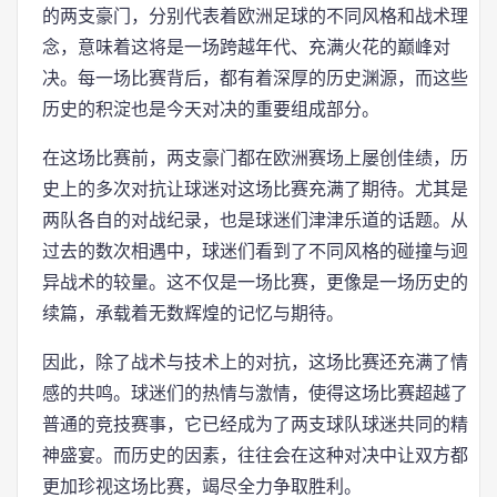
的两支豪门，分别代表着欧洲足球的不同风格和战术理
念，意味着这将是一场跨越年代、充满火花的巅峰对
决。每一场比赛背后，都有着深厚的历史渊源，而这些
历史的积淀也是今天对决的重要组成部分。
在这场比赛前，两支豪门都在欧洲赛场上屡创佳绩，历
史上的多次对抗让球迷对这场比赛充满了期待。尤其是
两队各自的对战纪录，也是球迷们津津乐道的话题。从
过去的数次相遇中，球迷们看到了不同风格的碰撞与迥
异战术的较量。这不仅是一场比赛，更像是一场历史的
续篇，承载着无数辉煌的记忆与期待。
因此，除了战术与技术上的对抗，这场比赛还充满了情
感的共鸣。球迷们的热情与激情，使得这场比赛超越了
普通的竞技赛事，它已经成为了两支球队球迷共同的精
神盛宴。而历史的因素，往往会在这种对决中让双方都
更加珍视这场比赛，竭尽全力争取胜利。