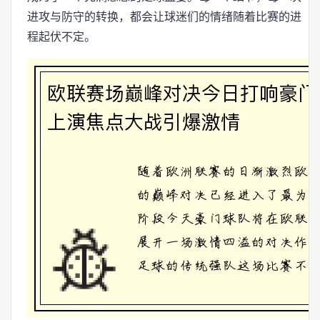
进攻与防守的转换，都会让球迷们的情绪随着比赛的进
程起伏不定。