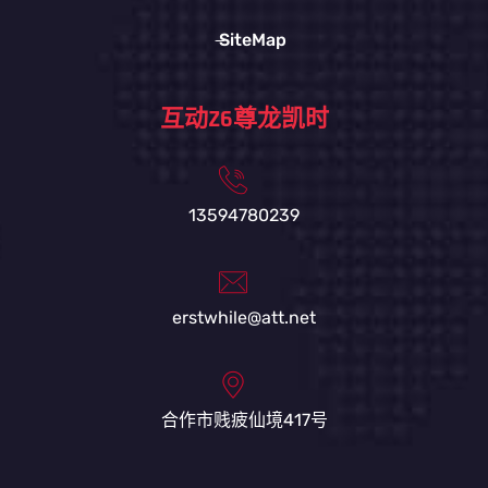
SiteMap
互动Z6尊龙凯时
13594780239
erstwhile@att.net
合作市贱疲仙境417号