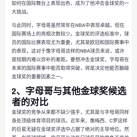
如何在国际舞台上表现出色，成为了他冲击金球奖的一
大挑战。
与此同时，字母哥虽然常年在NBA中表现卓越，但在
国际赛场上的亮相次数较少。金球奖的评选标准中，球
员的国际比赛表现尤为重要，尤其是欧冠和国际赛事中
的表现，这对于像字母哥这样的NBA球员来说，或许
是短期内难以弥补的差距。要想冲击金球奖，字母哥在
未来的国际赛事中能否取得突破，将是决定他能否触碰
金球奖的重要因素之一。
2、字母哥与其他金球奖候选
者的对比
金球奖的竞争从来都不缺少强手，尤其是与字母哥同样
身处顶级体育项目的球员。近年来，像梅西、C罗这样
的巨星无疑在金球奖评选中占据了绝对的主导地位。然