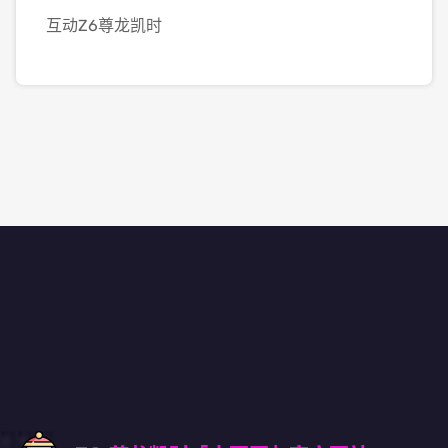
互动Z6尊龙凯时