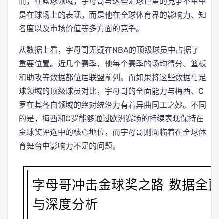
而，在篮球领域，字母哥与这些足球巨星的竞争不单单
是在球场上的表现，而是他在全球体育界的影响力、知
名度以及市场价值等多方面的竞争。
从数据上看，字母哥无疑在NBA的顶级球员中占据了
重要位置。近几个赛季，他每个赛季的场均得分、篮板
和助攻等数据都位居联盟前列。而如果将这些数据与足
球领域的顶级球员对比，字母哥的全面能力与梅西、C
罗在其各自领域的绝对统治力有着异曲同工之妙。不同
的是，梅西和C罗能够通过欧洲赛场的持续表现保持在
金球奖评选中的核心地位，而字母哥则面临着在全球体
育舞台中影响力不足的问题。