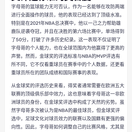
字母哥的篮球能力无可否认，作为一名能够在攻防两端
进行全面操作的球员，他的表现已经达到了顶级水准。
特别是在2021年NBA总决赛中，他以一己之力帮助雄
鹿队逆袭夺冠，并且在决胜的第六场比赛中，单场得到
了50分，打破了许多历史纪录。这一表现不仅证明了
字母哥的个人能力，也在全球范围内为他赢得了更高的
声誉。然而，金球奖的评选标准与NBA的MVP评选有
所不同，它不仅看重球员在赛季中的个人数据，还更看
重球员所在的团队成绩和国际赛事的表现。
从金球奖的评选历史来看，得奖者通常需要在欧洲五大
联赛的顶级俱乐部中效力，这也意味着字母哥这一非欧
洲球员的身份，在金球奖评选中构成了天然的劣势。虽
然字母哥多次被认为是NBA的最佳球员，但金球奖评
选中，足球文化对球员效力的联赛以及国籍有更强的偏
向性。因此，字母哥如何调整自己的比赛风格，尤其是