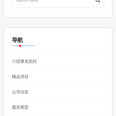
导航
介绍尊龙凯时
精品项目
公司动态
服务类型