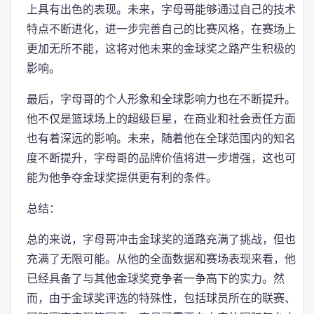
上具有出色的表现。未来，字母哥能够通过自己的技术
特点不断进化，进一步完善自己的比赛风格，在赛场上
更加无所不能，这将对他未来的金球奖之路产生积极的
影响。
最后，字母哥的个人形象和全球影响力也在不断提升。
他不仅是篮球场上的超级巨星，在商业和社会责任方面
也有着深远的影响。未来，随着他在全球范围内的知名
度不断提升，字母哥的品牌价值将进一步增强，这也可
能为他争夺金球奖提供更有利的条件。
总结：
总的来说，字母哥冲击金球奖的道路充满了挑战，但也
充满了无限可能。从他的全面数据和赛场表现来看，他
已经具备了与其他金球奖竞争者一争高下的实力。然
而，由于金球奖评选的特殊性，包括球员所在的联赛、