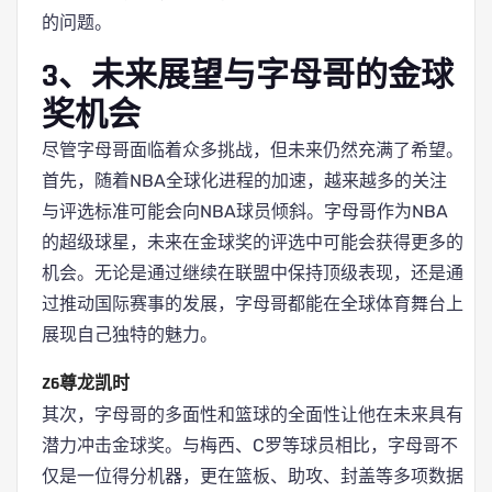
的问题。
3、未来展望与字母哥的金球
奖机会
尽管字母哥面临着众多挑战，但未来仍然充满了希望。
首先，随着NBA全球化进程的加速，越来越多的关注
与评选标准可能会向NBA球员倾斜。字母哥作为NBA
的超级球星，未来在金球奖的评选中可能会获得更多的
机会。无论是通过继续在联盟中保持顶级表现，还是通
过推动国际赛事的发展，字母哥都能在全球体育舞台上
展现自己独特的魅力。
Z6尊龙凯时
其次，字母哥的多面性和篮球的全面性让他在未来具有
潜力冲击金球奖。与梅西、C罗等球员相比，字母哥不
仅是一位得分机器，更在篮板、助攻、封盖等多项数据