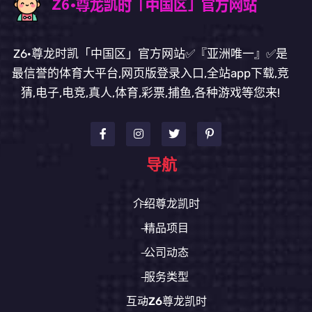
Z6·尊龙时凯「中国区」官方网站✅『亚洲唯一』✅是
最信誉的体育大平台,网页版登录入口,全站app下载,竞
猜,电子,电竞,真人,体育,彩票,捕鱼,各种游戏等您来!
导航
介绍尊龙凯时
精品项目
公司动态
服务类型
互动Z6尊龙凯时