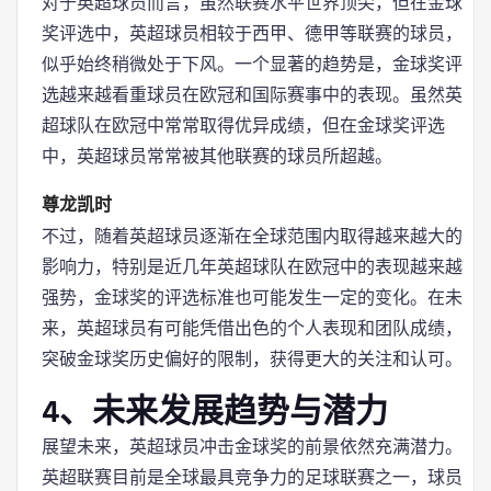
对于英超球员而言，虽然联赛水平世界顶尖，但在金球
奖评选中，英超球员相较于西甲、德甲等联赛的球员，
似乎始终稍微处于下风。一个显著的趋势是，金球奖评
选越来越看重球员在欧冠和国际赛事中的表现。虽然英
超球队在欧冠中常常取得优异成绩，但在金球奖评选
中，英超球员常常被其他联赛的球员所超越。
尊龙凯时
不过，随着英超球员逐渐在全球范围内取得越来越大的
影响力，特别是近几年英超球队在欧冠中的表现越来越
强势，金球奖的评选标准也可能发生一定的变化。在未
来，英超球员有可能凭借出色的个人表现和团队成绩，
突破金球奖历史偏好的限制，获得更大的关注和认可。
4、未来发展趋势与潜力
展望未来，英超球员冲击金球奖的前景依然充满潜力。
英超联赛目前是全球最具竞争力的足球联赛之一，球员