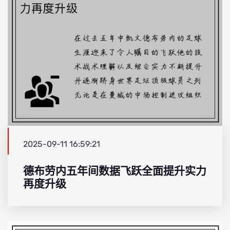
2025-09-11 16:59:21
德布劳内五年间数据飞跃全面提升实力
再度升级