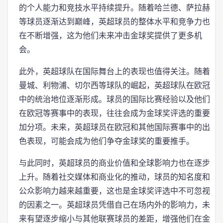
的个人能力和竞技水平持续提升。随着哈兰德、萨拉赫
等球员逐渐达到巅峰，英超球员的整体水平和竞争力也
在不断增强，这为他们未来冲击金球奖提供了更多机
会。
此外，英超球队在国际舞台上的表现也值得关注。随着
曼城、利物浦、切尔西等球队的崛起，英超球队在欧冠
中的统治地位逐渐形成。球员的国际比赛经验以及他们
在欧冠等赛事中的表现，往往会成为金球奖评选的重要
加分项。未来，英超球员在欧冠和其他国际赛事中的出
色表现，可能会成为他们争夺金球奖的重要推手。
与此同时，英超球员的商业价值和全球影响力也在逐步
上升。随着社交媒体和商业化的推动，球员的知名度和
公众影响力越来越重要，这也是金球奖评选中不可忽视
的因素之一。英超球员凭借自己在场内外的影响力，未
来有望逐步缩小与其他联赛球员的差距，增强他们在金