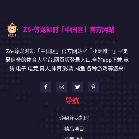
Z6·尊龙时凯「中国区」官方网站✅『亚洲唯一』✅是
最信誉的体育大平台,网页版登录入口,全站app下载,竞
猜,电子,电竞,真人,体育,彩票,捕鱼,各种游戏等您来!
导航
介绍尊龙凯时
精品项目