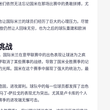
迷们依然无法忘记国米在那场比赛中的勇敢拼搏，尤
也让国际米兰的球员们经历了巨大的心理压力。尽管
之旅仍然让人回味无穷，也为之后的球队重建和欧洲
挑战
赛季，国际米兰在意甲联赛中的出色表现让球迷为之疯
甲取消了某些赛事的战绩，导致了国米全胜赛季的记
的光辉。国米在这个赛季中展现了强大的统治力，最
。
稳固，进攻犀利。球队中的每一位球员都发挥了出色
马丁·萨拉戈的表现尤为突出。尤其是卢卡库的个人
赛季的进攻端无懈可击。