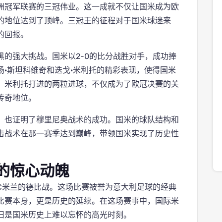
洲冠军联赛的三冠伟业。这一成就不仅让国米成为欧
的地位达到了顶峰。三冠王的征程对于国米球迷来
的回报。
的强大挑战。国米以2-0的比分战胜对手，成功捧
·斯坦科维奇和迭戈·米利托的精彩表现，使得国米
。米利托打进的两粒进球，不仅成为了欧冠决赛的关
传奇地位。
，也证明了穆里尼奥战术的成功。国米的球队结构和
击战术在那一赛季达到巅峰，带领国米实现了历史性
赛的惊心动魄
AC米兰的德比战。这场比赛被誉为意大利足球的经典
比赛本身，更是历史的延续。在这场赛事中，国际米
旧是国米历史上难以忘怀的高光时刻。