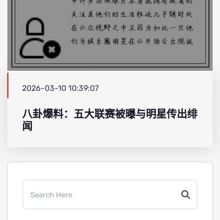
2026-03-10 10:39:07
八卦爆料：五大联赛被曝与明星传出绯
闻