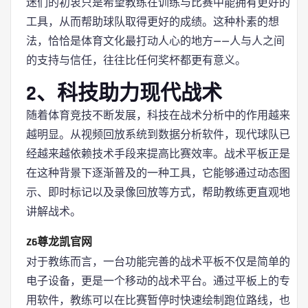
迷们的初衷只是希望教练在训练与比赛中能拥有更好的
工具，从而帮助球队取得更好的成绩。这种朴素的想
法，恰恰是体育文化最打动人心的地方——人与人之间
的支持与信任，往往比任何奖杯都更有意义。
2、科技助力现代战术
随着体育竞技不断发展，科技在战术分析中的作用越来
越明显。从视频回放系统到数据分析软件，现代球队已
经越来越依赖技术手段来提高比赛效率。战术平板正是
在这种背景下逐渐普及的一种工具，它能够通过动态图
示、即时标记以及录像回放等方式，帮助教练更直观地
讲解战术。
Z6尊龙凯官网
对于教练而言，一台功能完善的战术平板不仅是简单的
电子设备，更是一个移动的战术平台。通过平板上的专
用软件，教练可以在比赛暂停时快速绘制跑位路线，也