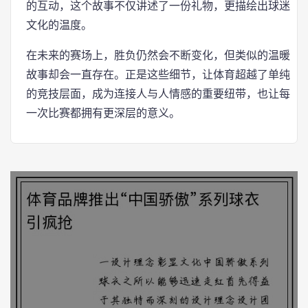
的互动，这个故事不仅讲述了一份礼物，更描绘出球迷
文化的温度。
在未来的赛场上，胜负仍然会不断变化，但类似的温暖
故事却会一直存在。正是这些细节，让体育超越了单纯
的竞技层面，成为连接人与人情感的重要纽带，也让每
一次比赛都拥有更深层的意义。