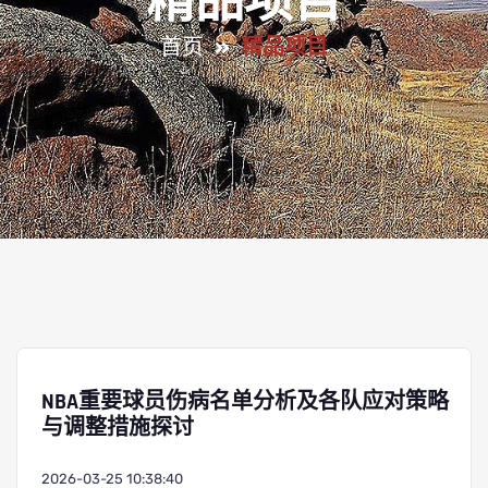
精品项目
首页
精品项目
NBA重要球员伤病名单分析及各队应对策略
与调整措施探讨
2026-03-25 10:38:40