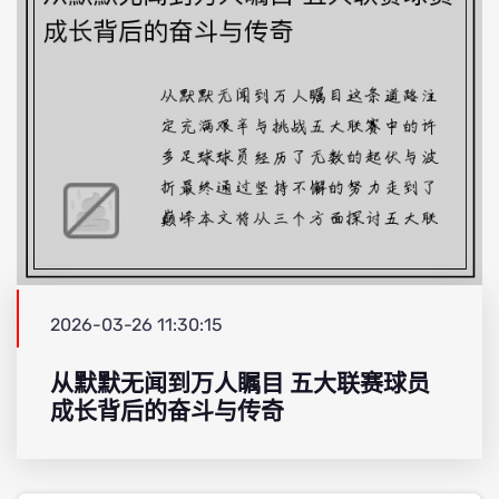
2026-03-26 11:30:15
从默默无闻到万人瞩目 五大联赛球员
成长背后的奋斗与传奇