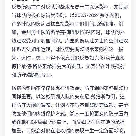
球员伤病往往对球队的战术布局产生深远影响，尤其是
当球队的核心球员受伤时。以2023-2024赛季为例，
许多球队的伤病困扰直接影响了他们的比赛策略。例
如，金州勇士队的斯蒂芬·库里因伤缺阵时，球队的外
线进攻受到了明显制约。库里的伤病让勇士的空间进攻
体系无法如常运转，球队需要调整战术来弥补这一损
失。这时，勇士不得不依靠其他球员如克莱·汤普森和
德拉蒙德·格林来承担更大的责任，尤其是在外线投射
和防守端的配合上。
伤病的影响不仅仅体现在进攻端，防守端的策略调整也
同样重要。以洛杉矶湖人队的安东尼·戴维斯为例，这
位防守大闸的缺席，让湖人不得不调整防守体系，甚至
改变他们的内线保护方式。湖人一度将更多的防守压力
放在勒布朗·詹姆斯的肩上，而詹姆斯在防守端的承担
加重，可能会对他在进攻端的表现产生一定负面影响。