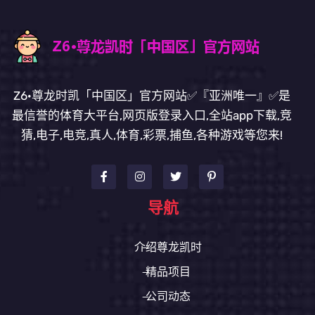
Z6·尊龙时凯「中国区」官方网站✅『亚洲唯一』✅是
最信誉的体育大平台,网页版登录入口,全站app下载,竞
猜,电子,电竞,真人,体育,彩票,捕鱼,各种游戏等您来!
导航
介绍尊龙凯时
精品项目
公司动态