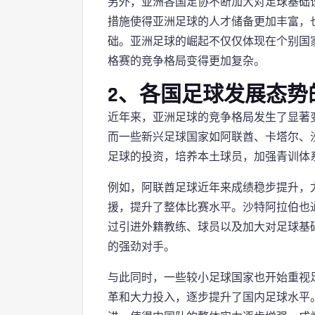
另外，亚洲各国足协不断加大对足球基础
措施使得亚洲足球的人才储备更加丰富，
础。亚洲足球的崛起不仅仅体现在个别国
格赛的竞争格局变得更加复杂。
2、各国足球发展态势
近年来，亚洲足球的竞争格局发生了显著
而一些新兴足球国家如阿联酋、卡塔尔、
足球的投资，培养本土球员，加强青训体
例如，阿联酋足球近年来成绩稳步提升，
援，提升了整体比赛水平。沙特阿拉伯也
过引进外籍教练、球员以及加大对足球基
的强劲对手。
与此同时，一些较小足球国家也开始重视
革和大力投入，逐步提升了国内足球水平