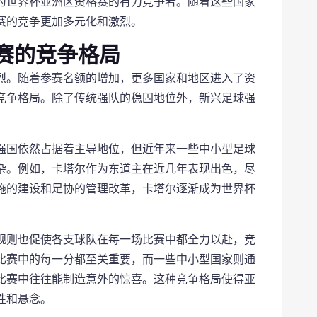
为世界杯亚洲区资格赛的有力竞争者。随着这些国家
赛的竞争更加多元化和激烈。
赛的竞争格局
烈。随着参赛名额的增加，更多国家和地区进入了资
竞争格局。除了传统强队的稳固地位外，新兴足球强
强国依然占据着主导地位，但近年来一些中小型足球
杂。例如，卡塔尔作为东道主在近几年表现出色，尽
施的建设和足协的管理改革，卡塔尔逐渐成为世界杯
规则也促使各支球队在每一场比赛中都全力以赴，竞
比赛中的每一分都至关重要，而一些中小型国家则通
比赛中往往能制造意外的惊喜。这种竞争格局使得亚
性和悬念。