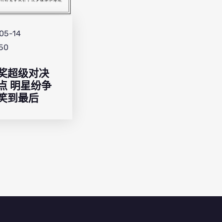
05-14
:50
奖超级对决
点 明星纷争
笑到最后