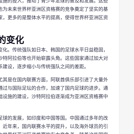
设施的投入，推动了青少年足球的普及和发展。这些
也为未来世界杯亚洲区资格赛的竞争奠定了坚实的基
家，更多的是整体水平的提高，使得世界杯亚洲区资
的变化
变化。传统强队如日本、韩国的足球水平日益稳固，
沙特阿拉伯等也开始崭露头角。这些国家通过加大对
系建设，逐步缩小与传统强队之间的差距。
尤其是在国内联赛方面，阿联酋俱乐部引进了大量外
通过与国际足坛的合作，加速了国内足球的进步。通
础设施的建设，沙特阿拉伯逐渐成为亚洲区资格赛中
足球的发展，如印度和中国等国。中国通过多年的改
。近年来，国内联赛水平的提升，以及海外球员的引