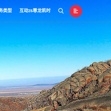
务类型
互动Z6尊龙凯时