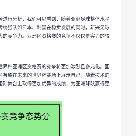
势进行分析，我们可以看到，随着亚洲足球整体水平
传统强队如日本、韩国在稳步发展的同时，新兴足球
大的竞争力。亚洲区资格赛的竞争不仅仅是实力的较
世界杯亚洲区资格赛的竞争将更加激烈且多元化。国
区有望在未来的世界杯赛场上展示自己。随着技术的
国际舞台上取得更加优异的成绩，为亚洲球队赢得更