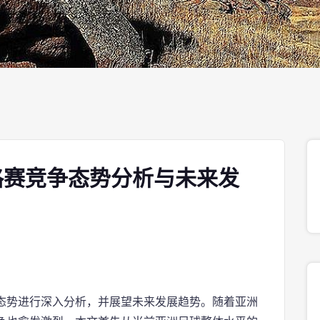
格赛竞争态势分析与未来发
态势进行深入分析，并展望未来发展趋势。随着亚洲