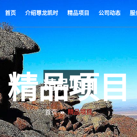
首页
介绍尊龙凯时
精品项目
公司动态
服
精品项目
首页
精品项目